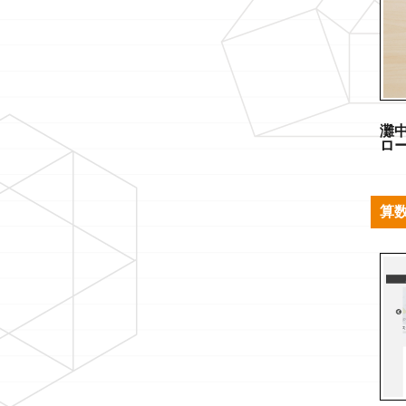
灘
ロ
算