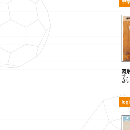
中学
図
す
さ
lo