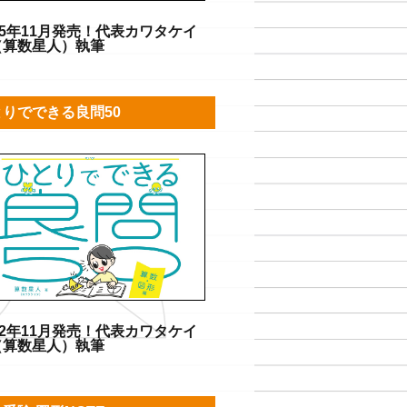
25年11月発売！代表カワタケイ
（算数星人）執筆
とりでできる良問50
22年11月発売！代表カワタケイ
（算数星人）執筆