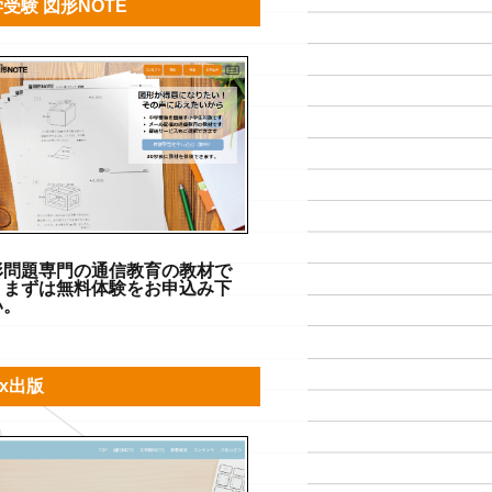
受験 図形NOTE
形問題専門の通信教育の教材で
。まずは無料体験をお申込み下
い。
gix出版