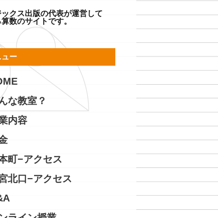
ジックス出版の代表が運営して
る算数のサイトです。
ニュー
OME
んな教室？
業内容
金
本町−アクセス
宮北口−アクセス
&A
ンライン授業