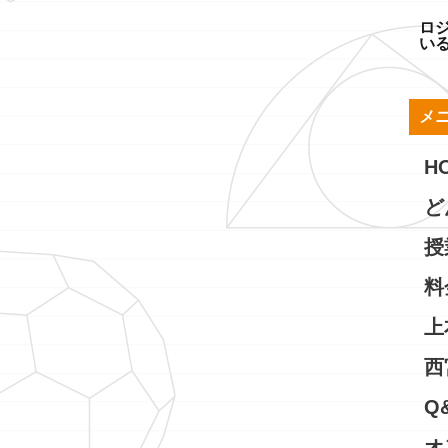
ロ
い
メ
H
ど
授
料
上
西
Q
オ